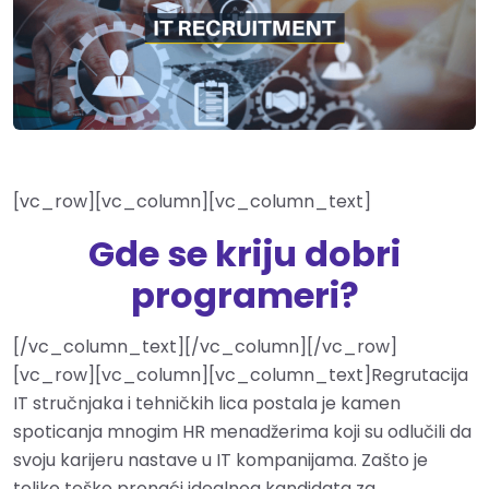
[vc_row][vc_column][vc_column_text]
Gde se kriju dobri
programeri?
[/vc_column_text][/vc_column][/vc_row]
[vc_row][vc_column][vc_column_text]Regrutacija
IT stručnjaka i tehničkih lica postala je kamen
spoticanja mnogim HR menadžerima koji su odlučili da
svoju karijeru nastave u IT kompanijama. Zašto je
toliko teško pronaći idealnog kandidata za