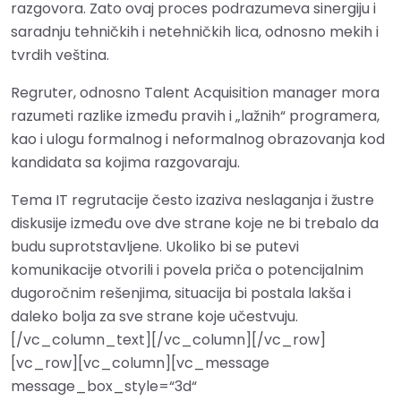
razgovora. Zato ovaj proces podrazumeva sinergiju i
saradnju tehničkih i netehničkih lica, odnosno mekih i
tvrdih veština.
Regruter, odnosno Talent Acquisition manager mora
razumeti razlike između pravih i „lažnih“ programera,
kao i ulogu formalnog i neformalnog obrazovanja kod
kandidata sa kojima razgovaraju.
Tema IT regrutacije često izaziva neslaganja i žustre
diskusije između ove dve strane koje ne bi trebalo da
budu suprotstavljene. Ukoliko bi se putevi
komunikacije otvorili i povela priča o potencijalnim
dugoročnim rešenjima, situacija bi postala lakša i
daleko bolja za sve strane koje učestvuju.
[/vc_column_text][/vc_column][/vc_row]
[vc_row][vc_column][vc_message
message_box_style=“3d“