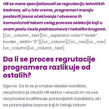
HR se mora specijalizovati za regrutaciju tehničkih
kadrova, ali u isto vreme, programeri moraju
postaviti jasna očekivanja i otvoreno ih
komunicirati tokom celog procesa selekcije koji u
ovom poslu često podrazumeva i nekoliko krugova.
[/vc_column_text][vc_separator color=“violet“
border_width=“2″][/vc_column][/vc_row][vc_row]
[vc_column][vc_column_text]
Da li se proces regrutacije
programera razlikuje od
ostalih?
Sigurno. Da bi se pronašao idealan kandidat,
neophodno je obučiti HR sektor i ukazati im na sve
neophodne kvalifikacije potencijalnih kandidata, ali i
na potencijalne izazove koji ih čekaju tokom