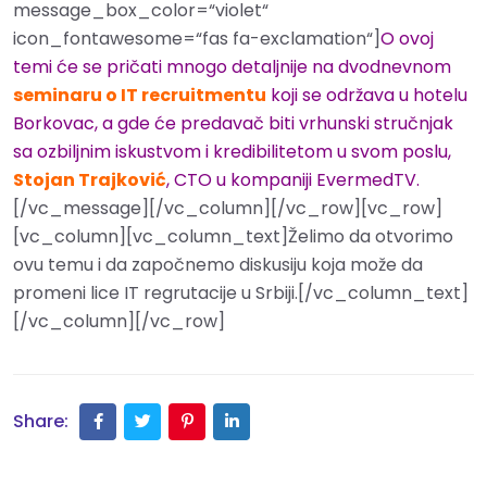
message_box_color=“violet“
icon_fontawesome=“fas fa-exclamation“]
O ovoj
temi će se pričati mnogo detaljnije na dvodnevnom
seminaru o IT recruitmentu
koji se održava u hotelu
Borkovac, a gde će predavač biti vrhunski stručnjak
sa ozbiljnim iskustvom i kredibilitetom u svom poslu,
Stojan Trajković
, CTO u kompaniji EvermedTV.
[/vc_message][/vc_column][/vc_row][vc_row]
[vc_column][vc_column_text]Želimo da otvorimo
ovu temu i da započnemo diskusiju koja može da
promeni lice IT regrutacije u Srbiji.[/vc_column_text]
[/vc_column][/vc_row]
Share: