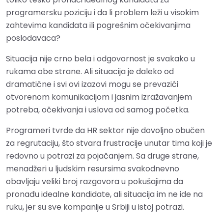
programersku poziciju i da li problem leži u visokim
zahtevima kandidata ili pogrešnim očekivanjima
poslodavaca?
Situacija nije crno bela i odgovornost je svakako u
rukama obe strane. Ali situacija je daleko od
dramatične i svi ovi izazovi mogu se prevazići
otvorenom komunikacijom i jasnim izražavanjem
potreba, očekivanja i uslova od samog početka.
Programeri tvrde da HR sektor nije dovoljno obučen
za regrutaciju, što stvara frustracije unutar tima koji je
redovno u potrazi za pojačanjem. Sa druge strane,
menadžeri u ljudskim resursima svakodnevno
obavljaju veliki broj razgovora u pokušajima da
pronađu idealne kandidate, ali situacija im ne ide na
ruku, jer su sve kompanije u Srbiji u istoj potrazi.