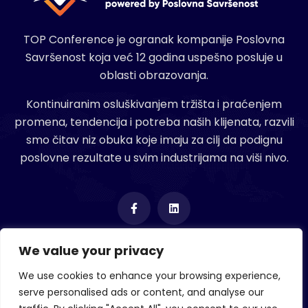
TOP Conference je ogranak kompanije Poslovna
Savršenost koja već 12 godina uspešno posluje u
oblasti obrazovanja.
Kontinuiranim osluškivanjem tržišta i praćenjem
promena, tendencija i potreba naših klijenata, razvili
smo čitav niz obuka koje imaju za cilj da podignu
poslovne rezultate u svim industrijama na viši nivo.
Poslovna savršenost doo
We value your privacy
We use cookies to enhance your browsing experience,
Call centar: +381 11 40 92 613, +381 60 664 89 67
serve personalised ads or content, and analyse our
Email: office@top-conference.com