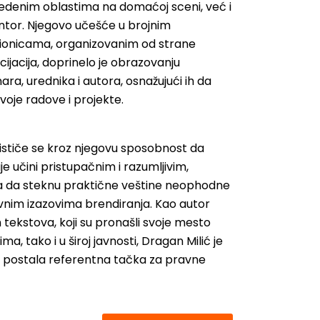
edenim oblastima na domaćoj sceni, već i
ntor. Njegovo učešće u brojnim
ionicama, organizovanim od strane
ijacija, doprinelo je obrazovanju
ra, urednika i autora, osnažujući ih da
voje radove i projekte.
 ističe se kroz njegovu sposobnost da
 učini pristupačnim i razumljivim,
 da steknu praktične veštine neophodne
avnim izazovima brendiranja. Kao autor
h tekstova, koji su pronašli svoje mesto
 tako i u široj javnosti, Dragan Milić je
la postala referentna tačka za pravne