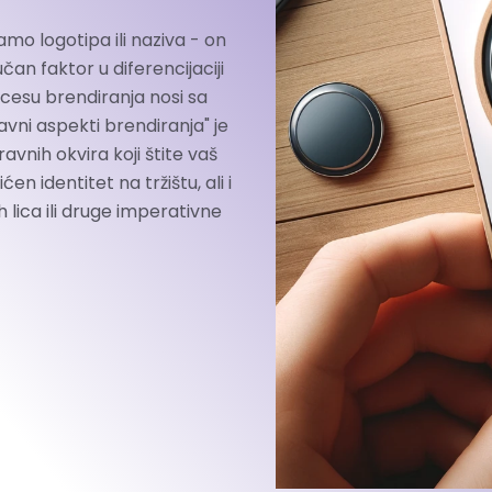
mo logotipa ili naziva - on
učan faktor u diferencijaciji
procesu brendiranja nosi sa
vni aspekti brendiranja" je
vnih okvira koji štite vaš
en identitet na tržištu, ali i
ica ili druge imperativne