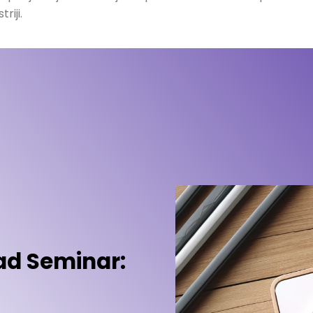
riji.
ad Seminar: