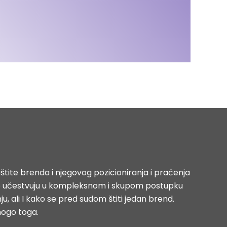
štite brenda i njegovog pozicioniranja i praćenja
koje učestvuju u kompleksnom i skupom postupku
ju, ali I kako se pred sudom štiti jedan brend.
nogo toga.