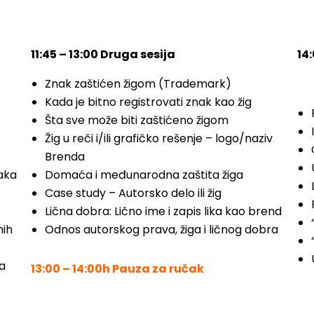
11:45 – 13:00 Druga sesija
14:
Znak zaštićen žigom (Trademark)
Kada je bitno registrovati znak kao žig
Šta sve može biti zaštićeno žigom
Žig u reči i/ili grafičko rešenje – logo/naziv
Brenda
naka
Domaća i međunarodna zaštita žiga
Case study – Autorsko delo ili žig
Lična dobra: Lično ime i zapis lika kao brend
nih
Odnos autorskog prava, žiga i ličnog dobra
sa
13:00 – 14:00h Pauza za ručak