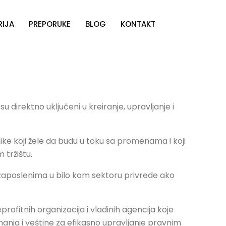
RIJA
PREPORUKE
BLOG
KONTAKT
u direktno uključeni u kreiranje, upravljanje i
e koji žele da budu u toku sa promenama i koji
 tržištu.
 zaposlenima u bilo kom sektoru privrede ako
ofitnih organizacija i vladinih agencija koje
znanja i veštine za efikasno upravljanje pravnim