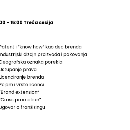
00 – 15:00 Treća sesija
Patent i “know how” kao deo brenda
Industrijski dizajn proizvoda i pakovanja
Geografska oznaka porekla
Ustupanje prava
Licenciranje brenda
Pojam i vrste licenci
“Brand extension”
“Cross promotion”
Ugovor o franšizingu