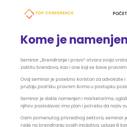
POČE
Kome je namenjen
Seminar „Brendiranje i pravo“ otvara svoja vrata za
zaštitu brendova, kao i one koji se bave pravni
Ovaj seminar je posebno koristan za advokate i 
pružaju podršku pravnim licima u postupku pozic
Seminar je dakle namenjen i marketarima, oglaš
njihov poslodavac ima plan i potrebu da naziv svo
Osim pomenutog privrednog sektora, seminar je ko
rade na brendiranju svojih inicijativa, usluga il