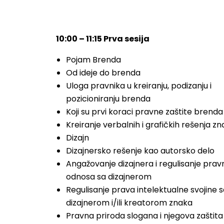
10:00 – 11:15 Prva sesija
Pojam Brenda
Od ideje do brenda
Uloga pravnika u kreiranju, podizanju i
pozicioniranju brenda
Koji su prvi koraci pravne zaštite brenda
Kreiranje verbalnih i grafičkih rešenja z
Dizajn
Dizajnersko rešenje kao autorsko delo
Angažovanje dizajnera i regulisanje prav
odnosa sa dizajnerom
Regulisanje prava intelektualne svojine 
dizajnerom i/ili kreatorom znaka
Pravna priroda slogana i njegova zaštita