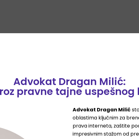
Advokat Dragan Milić:
kroz pravne tajne uspešnog 
Advokat Dragan Milić
sto
oblastima ključnim za brend
prava interneta, zaštite pod
impresivnim stažom od pre