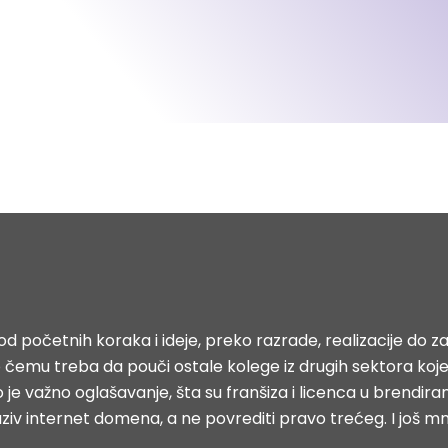
d početnih koraka i ideje, preko razrade, realizacije do za
i o čemu treba da pouči ostale kolege iz drugih sektora 
 je važno oglašavanje, šta su franšiza i licenca u brendiran
aziv internet domena, a ne povrediti pravo trećeg. I još m