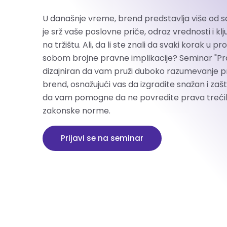
U današnje vreme, brend predstavlja više od sa
je srž vaše poslovne priče, odraz vrednosti i klj
na tržištu. Ali, da li ste znali da svaki korak u 
sobom brojne pravne implikacije? Seminar "Pra
dizajniran da vam pruži duboko razumevanje pra
brend, osnažujući vas da izgradite snažan i zaštić
da vam pomogne da ne povredite prava trećih l
zakonske norme.
Prijavi se na seminar
.