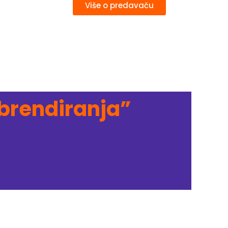
Više o predavaču
brendiranja”