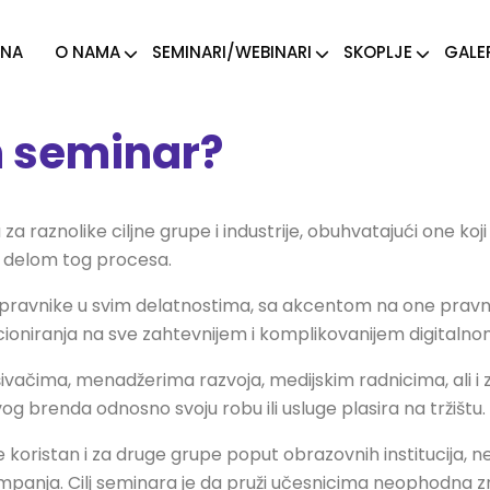
TNA
O NAMA
SEMINARI/WEBINARI
SKOPLJE
GALE
 seminar?
 raznolike ciljne grupe i industrije, obuhvatajući one koji s
m delom tog procesa.
pravnike u svim delatnostima, sa akcentom na one pravnik
ioniranja na sve zahtevnijem i komplikovanijem digitalnom
ivačima, menadžerima razvoja, medijskim radnicima, ali i
g brenda odnosno svoju robu ili usluge plasira na tržištu.
ristan i za druge grupe poput obrazovnih institucija, nepr
i kampanja. Cilj seminara je da pruži učesnicima neophodna 