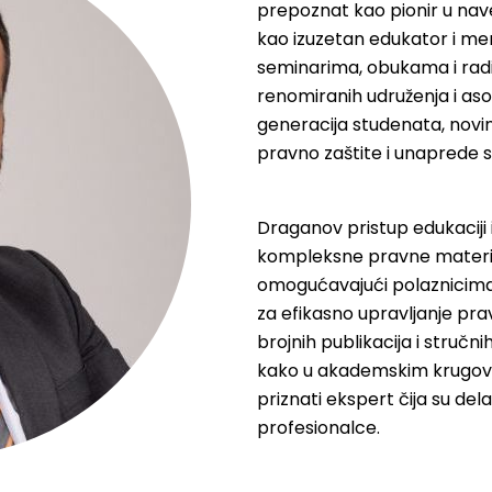
prepoznat kao pionir u nav
kao izuzetan edukator i me
seminarima, obukama i rad
renomiranih udruženja i asoc
generacija studenata, novina
pravno zaštite i unaprede s
Draganov pristup edukaciji
kompleksne pravne materije
omogućavajući polaznicima
za efikasno upravljanje pr
brojnih publikacija i stručni
kako u akademskim krugovima,
priznati ekspert čija su de
profesionalce.