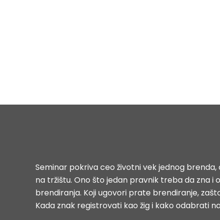
Seminar pokriva ceo životni vek jednog brenda, o
na tržištu. Ono što jedan pravnik treba da zna 
brendiranja. Koji ugovori prate brendiranje, zašto
Kada znak registrovati kao žig i kako odabrati n