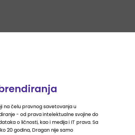
brendiranja
ji na čelu pravnog savetovanja u
iranje - od prava intelektualne svojine do
ataka o ličnosti, kao i medija i IT prava. Sa
ko 20 godina, Dragan nije samo