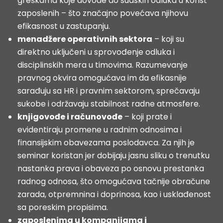
greškama koje dovode do sudskih odluka u korist
zaposlenih – što značajno povećava njihovu
efikasnost u zastupanju.
menadžere operativnih sektora
– koji su
direktno uključeni u sprovođenje odluka i
disciplinskih mera u timovima. Razumevanje
pravnog okvira omogućava im da efikasnije
sarađuju sa HR i pravnim sektorom, sprečavaju
sukobe i održavaju stabilnost radne atmosfere.
knjigovođe i računovođe
– koji prate i
evidentiraju promene u radnim odnosima i
finansijskim obavezama poslodavca. Za njih je
seminar koristan jer dobijaju jasnu sliku o trenutku
nastanka prava i obaveza po osnovu prestanka
radnog odnosa, što omogućava tačnije obračune
zarada, otpremnina i doprinosa, kao i usklađenost
sa poreskim propisima.
zaposlenima u kompanijama i