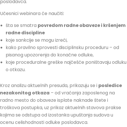
poslodavca.
Učesnici webinara će naučiti:
šta se smatra
povredom radne obaveze i kršenjem
radne discipline
koje sankcije se mogu izreći,
kako pravilno sprovesti disciplinsku proceduru – od
pisanog upozorenja do konačne odluke,
koje proceduralne greške najčešće poništavaju odluku
o otkazu.
Kroz analizu aktuelnih presuda, prikazuju se i
posledice
nezakonitog otkaza
– od vraćanja zaposlenog na
radno mesto do obaveze isplate naknade štete i
troškova postupka, uz prikaz aktuelnih stavova prakse
kojima se odstupa od izostanka upuštanja sudova u
ocenu celishodnosti odluke poslodavca.