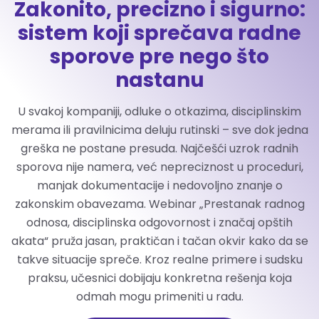
Zakonito, precizno i sigurno:
sistem koji sprečava radne
sporove pre nego što
nastanu
U svakoj kompaniji, odluke o otkazima, disciplinskim
merama ili pravilnicima deluju rutinski – sve dok jedna
greška ne postane presuda. Najčešći uzrok radnih
sporova nije namera, već nepreciznost u proceduri,
manjak dokumentacije i nedovoljno znanje o
zakonskim obavezama. Webinar „Prestanak radnog
odnosa, disciplinska odgovornost i značaj opštih
akata“ pruža jasan, praktičan i tačan okvir kako da se
takve situacije spreče. Kroz realne primere i sudsku
praksu, učesnici dobijaju konkretna rešenja koja
odmah mogu primeniti u radu.