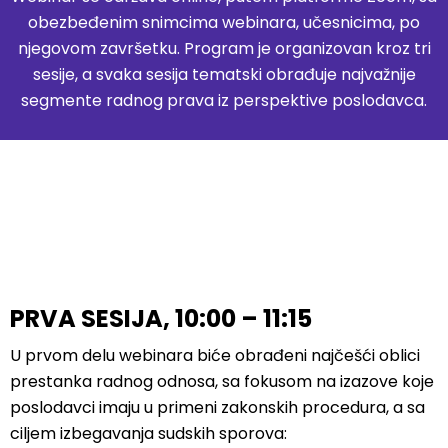
obezbeđenim snimcima webinara, učesnicima, po
njegovom završetku. Program je organizovan kroz tri
sesije, a svaka sesija tematski obrađuje najvažnije
segmente radnog prava iz perspektive poslodavca.
PRVA SESIJA, 10:00 – 11:15
U prvom delu webinara biće obrađeni najčešći oblici
prestanka radnog odnosa, sa fokusom na izazove koje
poslodavci imaju u primeni zakonskih procedura, a sa
ciljem izbegavanja sudskih sporova: