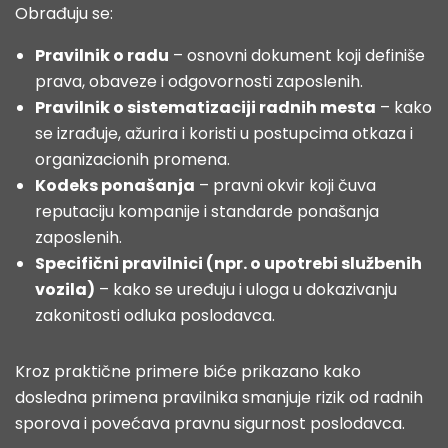
Obrađuju se:
Pravilnik o radu
– osnovni dokument koji definiše
prava, obaveze i odgovornosti zaposlenih.
Pravilnik o sistematizaciji radnih mesta
– kako
se izrađuje, ažurira i koristi u postupcima otkaza i
organizacionih promena.
Kodeks ponašanja
– pravni okvir koji čuva
reputaciju kompanije i standarde ponašanja
zaposlenih.
Specifični pravilnici (npr. o upotrebi službenih
vozila)
– kako se uređuju i uloga u dokazivanju
zakonitosti odluka poslodavca.
Kroz praktične primere biće prikazano kako
dosledna primena pravilnika smanjuje rizik od radnih
sporova i povećava pravnu sigurnost poslodavca.