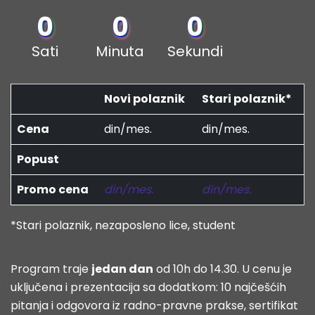
0
0
0
Sati
Minuta
Sekundi
Novi polaznik
Stari polaznik*
Cena
din/mes.
din/mes.
Popust
Promo cena
din/mes.
din/mes.
*Stari polaznik, nezaposleno lice, student
Program traje
jedan dan
od 10h do 14.30. U cenu je
uključena i prezentacija sa dodatkom: 10 najčešćih
pitanja i odgovora iz radno-pravne prakse, sertifikat