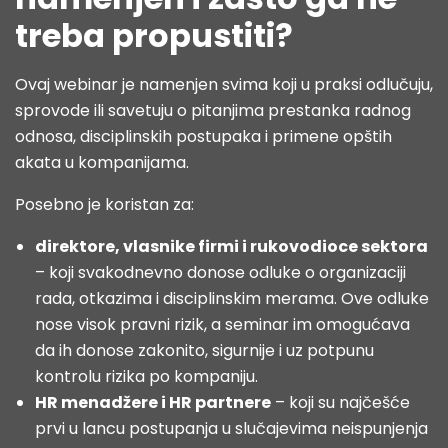
treba propustiti?
Ovaj webinar je namenjen svima koji u praksi odlučuju,
sprovode ili savetuju o pitanjima prestanka radnog
odnosa, disciplinskih postupaka i primene opštih
akata u kompanijama.
Posebno je koristan za:
direktore, vlasnike firmi i rukovodioce sektora
– koji svakodnevno donose odluke o organizaciji
rada, otkazima i disciplinskim merama. Ove odluke
nose visok pravni rizik, a seminar im omogućava
da ih donose zakonito, sigurnije i uz potpunu
kontrolu rizika po kompaniju.
HR menadžere i HR partnere
– koji su najčešće
prvi u lancu postupanja u slučajevima neispunjenja