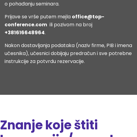
o pohađanju seminara.
Prijave se vrše putem mejla
office@top-
conference
.com
ili pozivom na broj
+381616648964
.
Nakon dostavljanja podataka (naziv firme, PIB i imena
učesnika), učesnici dobijaju predračun i sve potrebne
instrukcije za potvrdu rezervacije.
Znanje koje štiti