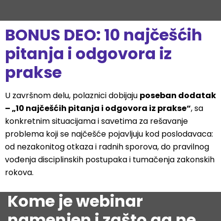
BONUS DEO: 10 najčešćih
pitanja i odgovora iz
prakse
U završnom delu, polaznici dobijaju
poseban dodatak
– „10 najčešćih pitanja i odgovora iz prakse“
, sa
konkretnim situacijama i savetima za rešavanje
problema koji se najčešće pojavljuju kod poslodavaca:
od nezakonitog otkaza i radnih sporova, do pravilnog
vođenja disciplinskih postupaka i tumačenja zakonskih
rokova.
Kome je webinar
namenjen i zašto ga ne