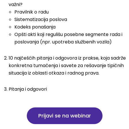
važni?
Pravilnik o radu
Sistematizacija poslova
Kodeks ponašanja
Opšti akti koji regulišu posebne segmente rada i
poslovanja (npr. upotreba službenih vozila)
10 najčešćih pitanja i odgovora iz prakse, koja sadrže
konkretna tumačenja i savete za rešavanje tipičnih
situacija iz oblasti otkaza i radnog prava.
Pitanja i odgovori
Prijavi se na webinar