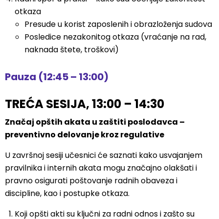
otkaza
Presude u korist zaposlenih i obrazloženja sudova
Posledice nezakonitog otkaza (vraćanje na rad,
naknada štete, troškovi)
Pauza (12:45 – 13:00)
TREĆA SESIJA, 13:00 – 14:30
Značaj opštih akata u zaštiti poslodavca –
preventivno delovanje kroz regulative
U završnoj sesiji učesnici će saznati kako usvajanjem
pravilnika i internih akata mogu značajno olakšati i
pravno osigurati poštovanje radnih obaveza i
discipline, kao i postupke otkaza.
Koji opšti akti su ključni za radni odnos i zašto su