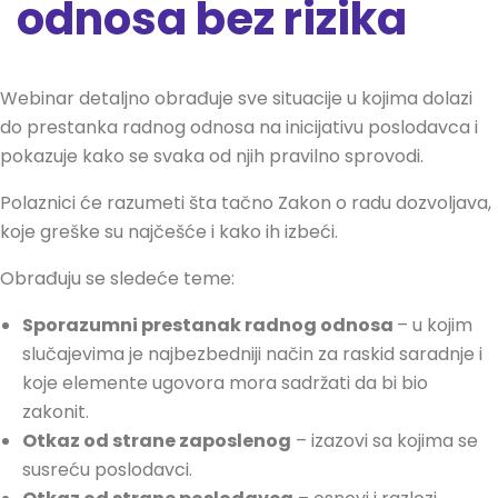
odnosa bez rizika
Webinar detaljno obrađuje sve situacije u kojima dolazi
do prestanka radnog odnosa na inicijativu poslodavca i
pokazuje kako se svaka od njih pravilno sprovodi.
Polaznici će razumeti šta tačno Zakon o radu dozvoljava,
koje greške su najčešće i kako ih izbeći.
Obrađuju se sledeće teme:
Sporazumni prestanak radnog odnosa
– u kojim
slučajevima je najbezbedniji način za raskid saradnje i
koje elemente ugovora mora sadržati da bi bio
zakonit.
Otkaz od strane zaposlenog
– izazovi sa kojima se
susreću poslodavci.