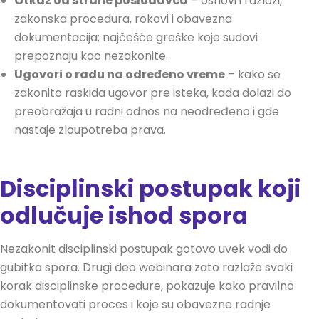
Otkaz od strane poslodavca
– osnovi i razlozi,
zakonska procedura, rokovi i obavezna
dokumentacija; najčešće greške koje sudovi
prepoznaju kao nezakonite.
Ugovori o radu na određeno vreme
– kako se
zakonito raskida ugovor pre isteka, kada dolazi do
preobražaja u radni odnos na neodređeno i gde
nastaje zloupotreba prava.
Disciplinski postupak koji
odlučuje ishod spora
Nezakonit disciplinski postupak gotovo uvek vodi do
gubitka spora. Drugi deo webinara zato razlaže svaki
korak disciplinske procedure, pokazuje kako pravilno
dokumentovati proces i koje su obavezne radnje