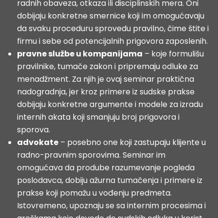
radnih obaveza, otkaza ili disciplinskih mera. Oni
dobijaju konkretne smernice koji im omogućavaju
da svaku proceduru sprovedu pravilno, čime štite i
firmu i sebe od potencijalnih prigovora zaposlenih.
pravne službe u kompanijama
– koje formulišu
pravilnike, tumače zakon i pripremaju odluke za
menadžment. Za njih je ovaj seminar praktična
nadogradnja, jer kroz primere iz sudske prakse
dobijaju konkretne argumente i modele za izradu
internih akata koji smanjuju broj prigovora i
sporova.
advokate
– posebno one koji zastupaju klijente u
radno-pravnim sporovima. Seminar im
omogućava da prodube razumevanje pogleda
poslodavca, dobiju ažurna tumačenja i primere iz
prakse koji pomažu u vođenju predmeta.
Istovremeno, upoznaju se sa internim procesima i