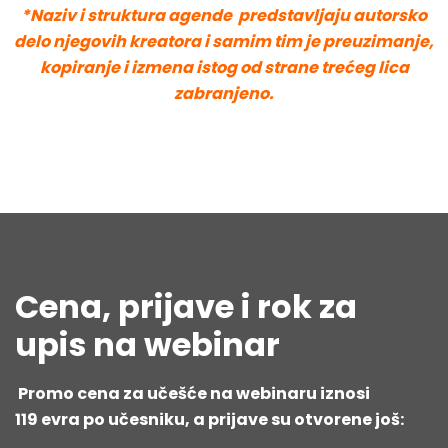
*Naziv i struktura agende predstavljaju autorsko
delo njegovih kreatora i samim tim je preuzimanje,
kopiranje i izmena istog od strane trećeg lica
zabranjeno.
Cena, prijave i rok za
upis na webinar
Promo cena za učešće na webinaru iznosi
119 evra po učesniku, a prijave su otvorene još: