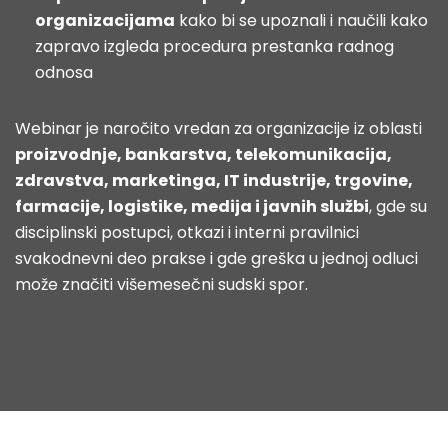
organizacijama
kako bi se upoznali i naučili kako
zapravo izgleda procedura prestanka radnog
odnosa
Webinar je naročito vredan za organizacije iz oblasti
proizvodnje, bankarstva, telekomunikacija,
zdravstva, marketinga, IT industrije, trgovine,
farmacije, logistike, medija i javnih službi
, gde su
disciplinski postupci, otkazi i interni pravilnici
svakodnevni deo prakse i gde greška u jednoj odluci
može značiti višemesečni sudski spor.