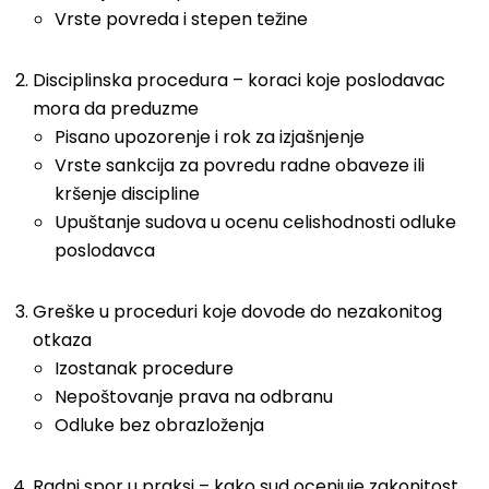
Vrste povreda i stepen težine
Disciplinska procedura – koraci koje poslodavac
mora da preduzme
Pisano upozorenje i rok za izjašnjenje
Vrste sankcija za povredu radne obaveze ili
kršenje discipline
Upuštanje sudova u ocenu celishodnosti odluke
poslodavca
Greške u proceduri koje dovode do nezakonitog
otkaza
Izostanak procedure
Nepoštovanje prava na odbranu
Odluke bez obrazloženja
Radni spor u praksi – kako sud ocenjuje zakonitost