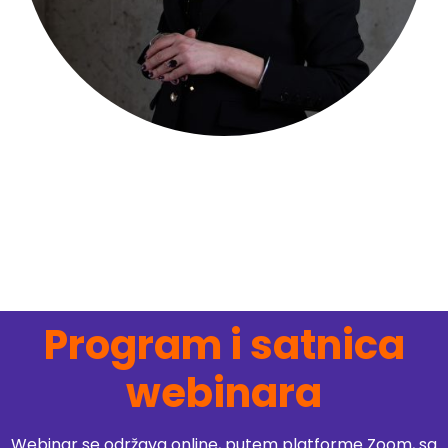
Program i satnica
webinara
Webinar se održava online, putem platforme Zoom, sa