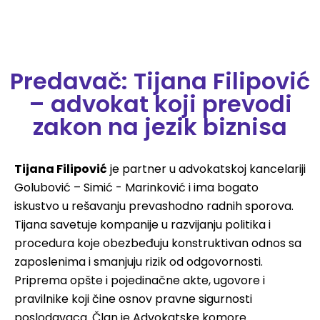
Predavač: Tijana Filipović
– advokat koji prevodi
zakon na jezik biznisa
Tijana Filipović
je partner u advokatskoj kancelariji
Golubović – Simić - Marinković i ima bogato
iskustvo u rešavanju prevashodno radnih sporova.
Tijana savetuje kompanije u razvijanju politika i
procedura koje obezbeđuju konstruktivan odnos sa
zaposlenima i smanjuju rizik od odgovornosti.
Priprema opšte i pojedinačne akte, ugovore i
pravilnike koji čine osnov pravne sigurnosti
poslodavaca. Član je Advokatske komore