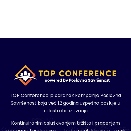
TOP Conference je ogranak kompanije Poslovna
Savršenost koja već 12 godina uspešno posluje u
oblasti obrazovanja.
Kontinuiranim osluškivanjem tržišta i praćenjem
promena, tendencija i potreba naših klijenata, razvili