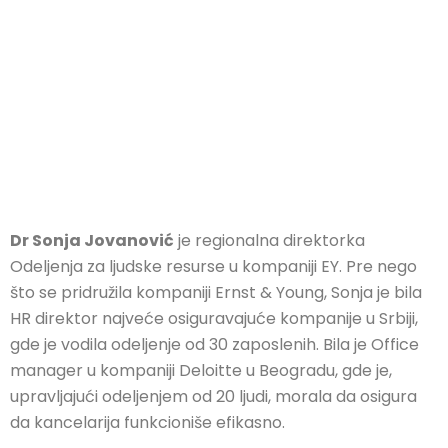
Dr Sonja Jovanović
je regionalna direktorka
Odeljenja za ljudske resurse u kompaniji EY. Pre nego
što se pridružila kompaniji Ernst & Young, Sonja je bila
HR direktor najveće osiguravajuće kompanije u Srbiji,
gde je vodila odeljenje od 30 zaposlenih. Bila je Office
manager u kompaniji Deloitte u Beogradu, gde je,
upravljajući odeljenjem od 20 ljudi, morala da osigura
da kancelarija funkcioniše efikasno.