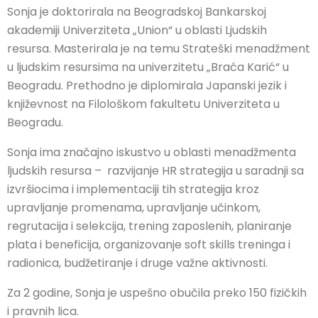
Sonja je doktorirala na Beogradskoj Bankarskoj
akademiji Univerziteta „Union“ u oblasti Ljudskih
resursa. Masterirala je na temu Strateški menadžment
u ljudskim resursima na univerzitetu „Braća Karić“ u
Beogradu. Prethodno je diplomirala Japanski jezik i
književnost na Filološkom fakultetu Univerziteta u
Beogradu.
Sonja ima značajno iskustvo u oblasti menadžmenta
ljudskih resursa – razvijanje HR strategija u saradnji sa
izvršiocima i implementaciji tih strategija kroz
upravljanje promenama, upravljanje učinkom,
regrutacija i selekcija, trening zaposlenih, planiranje
plata i beneficija, organizovanje soft skills treninga i
radionica, budžetiranje i druge važne aktivnosti.
Za 2 godine, Sonja je uspešno obučila preko 150 fizičkih
i pravnih lica.